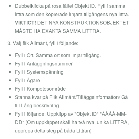
Dubbelklicka på rosa fältet Objekt ID. Fyll i samma
littra som den kopierade linjära tillgångens nya littra.
VIKTIGT!
DET NYA KONSTRUKTIONSOBJEKTET
MÅSTE HA EXAKTA SAMMA LITTRA.
3. Välj flik Allmänt, fyll i följande:
Fyll i Ort. Samma ort som linjär tillgång.
Fyll i Anläggningsnummer
Fyll i Systemspänning
Fyll i Ägare
Fyll i Kompetesområde
Stanna kvar på Flik Allmänt/Tilläggsinformation/ Gå
till Lång beskrivning
Fyll i följande: Uppklipp av "Objekt ID" "ÅÅÅÅ-MM-
DD" (Om uppklippet skall ha två nya, unika LITTRA,
upprepa detta steg på båda Littran)