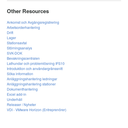
Other Resources
Ankomst och Avgångsregistrering
Arbetsorderhantering
Drift
Lager
Stationsavtal
Störningsanalys
SVK-DOK
Bevakningscentralen
Lathundar och problemlösning IFS10
Introduktion och användargränssnitt
Söka information
Anläggningshantering ledningar
Anläggningshantering stationer
Dokumenthantering
Excel add-in
Underhåll
Releaser / Nyheter
VDI - VMware Horizon (Entreprenörer)