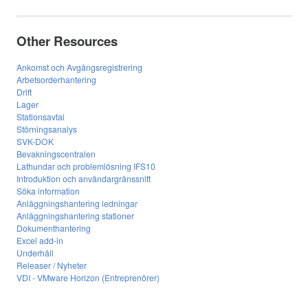
Other Resources
Ankomst och Avgångsregistrering
Arbetsorderhantering
Drift
Lager
Stationsavtal
Störningsanalys
SVK-DOK
Bevakningscentralen
Lathundar och problemlösning IFS10
Introduktion och användargränssnitt
Söka information
Anläggningshantering ledningar
Anläggningshantering stationer
Dokumenthantering
Excel add-in
Underhåll
Releaser / Nyheter
VDI - VMware Horizon (Entreprenörer)