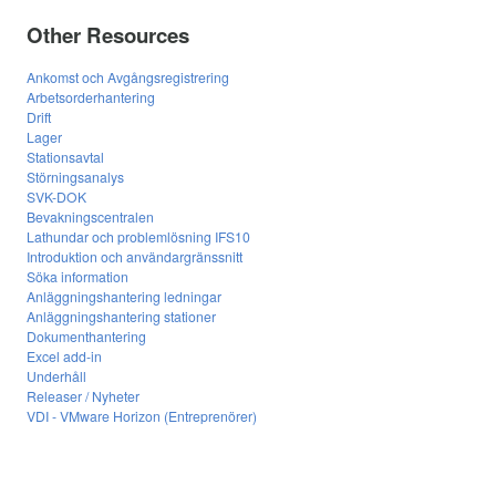
Other Resources
Ankomst och Avgångsregistrering
Arbetsorderhantering
Drift
Lager
Stationsavtal
Störningsanalys
SVK-DOK
Bevakningscentralen
Lathundar och problemlösning IFS10
Introduktion och användargränssnitt
Söka information
Anläggningshantering ledningar
Anläggningshantering stationer
Dokumenthantering
Excel add-in
Underhåll
Releaser / Nyheter
VDI - VMware Horizon (Entreprenörer)