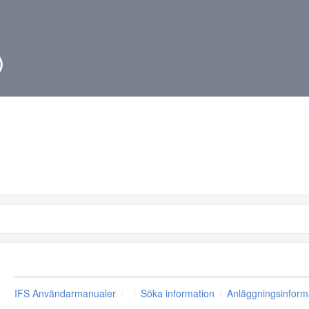
)
IFS Användarmanualer
Söka information
Anläggningsinforma