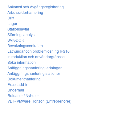
Ankomst och Avgångsregistrering
Arbetsorderhantering
Drift
Lager
Stationsavtal
Störningsanalys
SVK-DOK
Bevakningscentralen
Lathundar och problemlösning IFS10
Introduktion och användargränssnitt
Söka information
Anläggningshantering ledningar
Anläggningshantering stationer
Dokumenthantering
Excel add-in
Underhåll
Releaser / Nyheter
VDI - VMware Horizon (Entreprenörer)