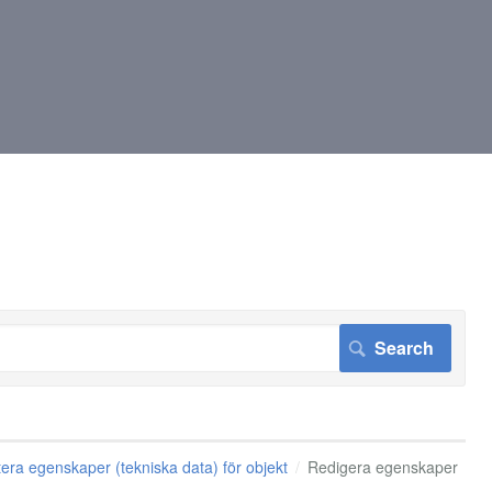
era egenskaper (tekniska data) för objekt
Redigera egenskaper