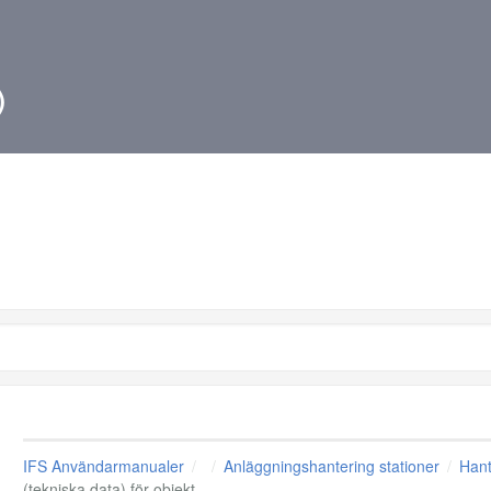
)
IFS Användarmanualer
Anläggningshantering stationer
Hant
(tekniska data) för objekt