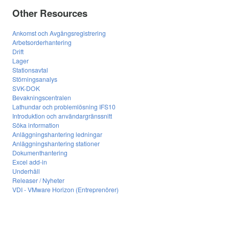
Other Resources
Ankomst och Avgångsregistrering
Arbetsorderhantering
Drift
Lager
Stationsavtal
Störningsanalys
SVK-DOK
Bevakningscentralen
Lathundar och problemlösning IFS10
Introduktion och användargränssnitt
Söka information
Anläggningshantering ledningar
Anläggningshantering stationer
Dokumenthantering
Excel add-in
Underhåll
Releaser / Nyheter
VDI - VMware Horizon (Entreprenörer)