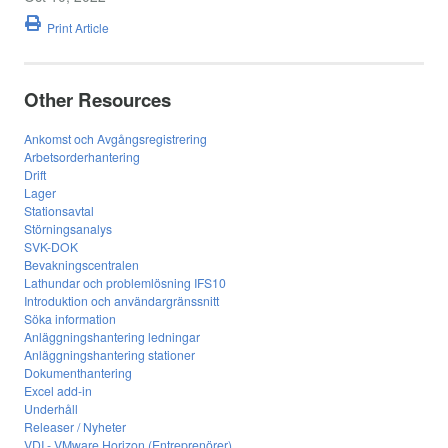
Print Article
Other Resources
Ankomst och Avgångsregistrering
Arbetsorderhantering
Drift
Lager
Stationsavtal
Störningsanalys
SVK-DOK
Bevakningscentralen
Lathundar och problemlösning IFS10
Introduktion och användargränssnitt
Söka information
Anläggningshantering ledningar
Anläggningshantering stationer
Dokumenthantering
Excel add-in
Underhåll
Releaser / Nyheter
VDI - VMware Horizon (Entreprenörer)